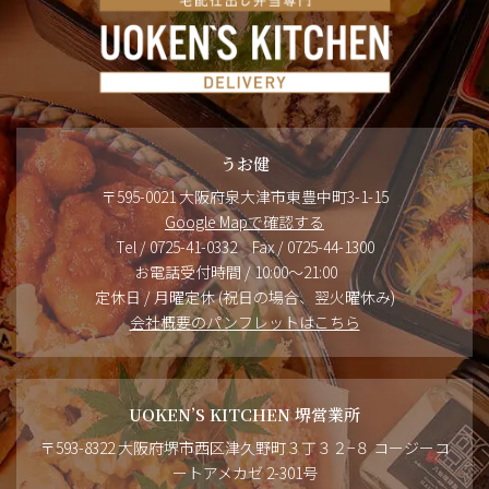
うお健
〒595-0021 大阪府泉大津市東豊中町3-1-15
Google Mapで確認する
Tel / 0725-41-0332 Fax / 0725-44-1300
お電話受付時間 / 10:00～21:00
定休日 / 月曜定休 (祝日の場合、翌火曜休み)
会社概要のパンフレットはこちら
UOKEN’S KITCHEN 堺営業所
〒593-8322 大阪府堺市西区津久野町３丁３２−８ コージーコ
ートアメカゼ 2-301号