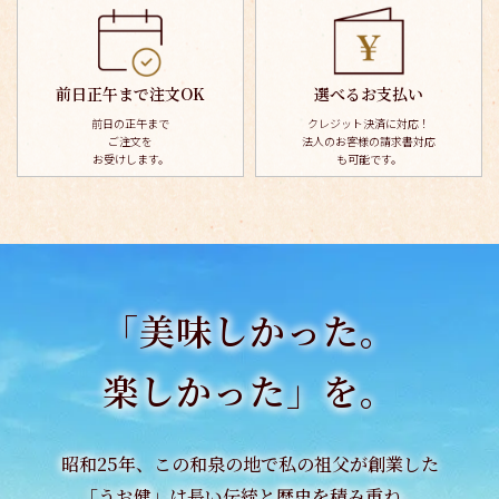
前日正午まで注文OK
選べるお支払い
前日の正午まで
クレジット決済に対応！
ご注文を
法人のお客様の請求書対応
お受けします。
も可能です。
「美味しかった。
楽しかった」を。
昭和25年、この和泉の地で私の祖父が創業した
「うお健」は長い伝統と歴史を積み重ね、