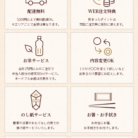
配達無料
WEB注文特典
5,000円以上で無料配達OK。
貯まったポイントは
※エリアごとで金額は異なります。
次回ご注文時に割引に使えます。
お茶サービス
内容変更OK
合計2万円以上のご注文で
1つだけ〇〇を変えて欲しいなど
弁当人数分の緑茶500mlサービス。
出来るだけ要望にお応えします。
オードブル全般は対象外です。
のし紙サービス
お箸・お手拭き
慶事や法事やおもてなしの席での
お弁当にお箸、
掛け紙サービスいたします。
お手拭きを
お付けします。