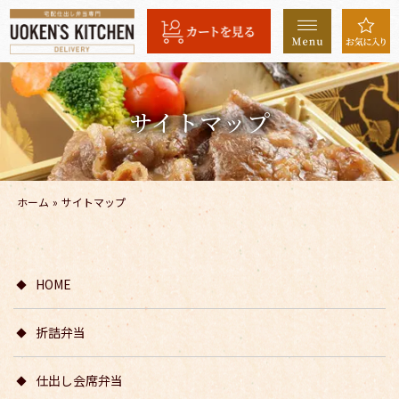
コ
ン
テ
ン
ツ
サイトマップ
へ
ス
キ
ッ
ホーム
»
サイトマップ
プ
HOME
折詰弁当
仕出し会席弁当