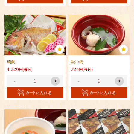
焼鯛
吸い物
4,320
324
円(税込)
円(税込)
-
+
-
+