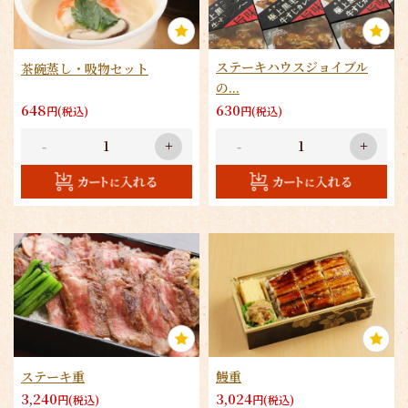
ステーキハウスジョイブル
茶碗蒸し・吸物セット
の...
648
630
円(税込)
円(税込)
-
+
-
+
ステーキ重
鰻重
3,240
3,024
円(税込)
円(税込)