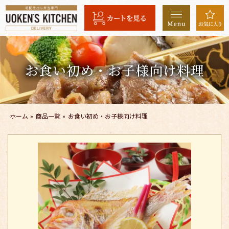
コ
ン
テ
ン
ツ
お食い初め・お子様向け料理
へ
ス
キ
ッ
ホーム
»
商品一覧
»
お食い初め・お子様向け料理
プ