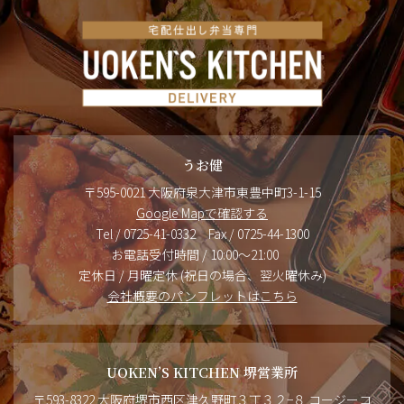
うお健
〒595-0021 大阪府泉大津市東豊中町3-1-15
Google Mapで確認する
Tel / 0725-41-0332 Fax / 0725-44-1300
お電話受付時間 / 10:00～21:00
定休日 / 月曜定休 (祝日の場合、翌火曜休み)
会社概要のパンフレットはこちら
UOKEN’S KITCHEN 堺営業所
〒593-8322 大阪府堺市西区津久野町３丁３２−８ コージーコ