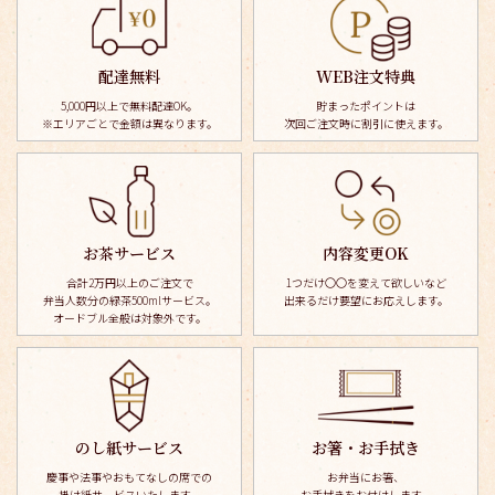
配達無料
WEB注文特典
5,000円以上で無料配達OK。
貯まったポイントは
※エリアごとで金額は異なります。
次回ご注文時に割引に使えます。
お茶サービス
内容変更OK
合計2万円以上のご注文で
1つだけ〇〇を変えて欲しいなど
弁当人数分の緑茶500mlサービス。
出来るだけ要望にお応えします。
オードブル全般は対象外です。
のし紙サービス
お箸・お手拭き
慶事や法事やおもてなしの席での
お弁当にお箸、
掛け紙サービスいたします。
お手拭きを
お付けします。