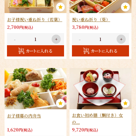
×
閉じる
お子様祝い重ね折り（若葉）
祝い重ね折り（葵）
2,700
3,780
円(税込)
円(税込)
商品をカートに入れてのWEB注文でポイン
-
+
-
+
トが貯まります。
ポイントはご購入商品の合計額に応じ付与
されます。
貯まったポイントは、1ポイント1円として
次回購入時の合計金額からお値引き可能で
す。
※ポイント利用には会員登録が必要です。
初回注文時の最後に任意パスワードを入力
するだけで会員情報を保存できます。
次回以降はお客様情報が自動反映されるの
で便利で簡単です。
会員ログイン状態でポイントが貯まる・使
お食い初め膳（鯛付き）女
お子様幕の内弁当
えるようになります。
の...
1,620
9,720
円(税込)
円(税込)