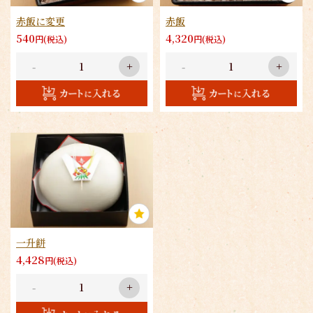
赤飯に変更
赤飯
540
4,320
円(税込)
円(税込)
-
+
-
+
一升餅
4,428
円(税込)
-
+