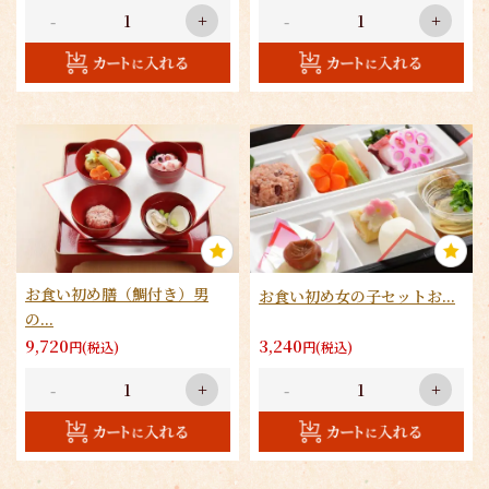
1
-
+
-
+
2
お食い初め膳（鯛付き）男
お食い初め女の子セットお...
の...
9,720
3,240
円(税込)
円(税込)
-
+
-
+