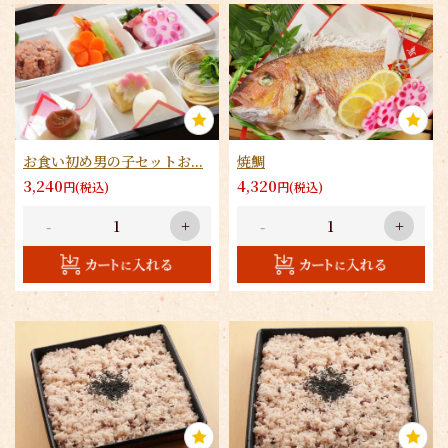
お食い初め男の子セットお...
焼鯛
3,240
4,320
円(税込)
円(税込)
-
+
-
+