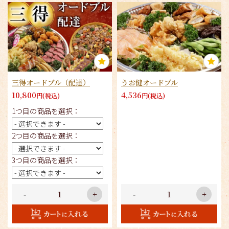
三得オードブル（配達）
うお健オードブル
10,800
4,536
円(税込)
円(税込)
×
閉じる
1つ目の商品を選択：
2つ目の商品を選択：
商品をカートに入れてのWEB注文でポイン
トが貯まります。
3つ目の商品を選択：
ポイントはご購入商品の合計額に応じ付与
されます。
貯まったポイントは、1ポイント1円として
次回購入時の合計金額からお値引き可能で
-
+
-
+
す。
※ポイント利用には会員登録が必要です。