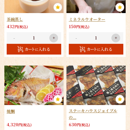
茶碗蒸し
ミネラルウオーター
432
150
円(税込)
円(税込)
-
+
-
+
ステーキハウスジョイブル
焼鯛
の...
4,320
630
円(税込)
円(税込)