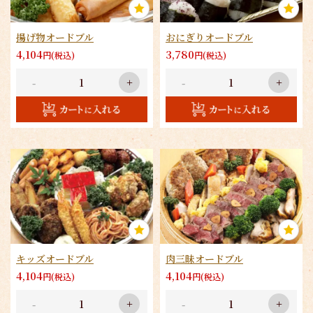
揚げ物オードブル
おにぎりオードブル
4,104
3,780
円(税込)
円(税込)
-
+
-
+
キッズオードブル
肉三昧オードブル
4,104
4,104
円(税込)
円(税込)
-
+
-
+