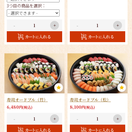
3つ目の商品を選択：
-
+
-
+
寿司オードブル（竹）
寿司オードブル（松）
6,480
8,100
円(税込)
円(税込)
-
+
-
+