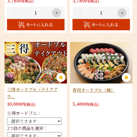
3,780
3,780
円(税込)
円(税込)
-
+
-
+
三得オードブル（テイクア
寿司オードブル（梅）
ウ...
10,000
5,400
円(税込)
円(税込)
三得オードブル：
2つ目の商品を選択：