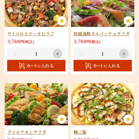
サイコロステーキピラフ
和風海鮮カルパッチョサラダ
3,780
3,780
円(税込)
円(税込)
-
+
-
+
グリルチキンサラダ
鰻ご飯