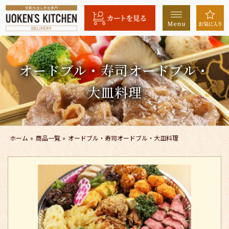
コ
ン
テ
ン
ツ
オードブル・寿司オードブル・
へ
ス
大皿料理
キ
ッ
プ
ホーム
»
商品一覧
»
オードブル・寿司オードブル・大皿料理