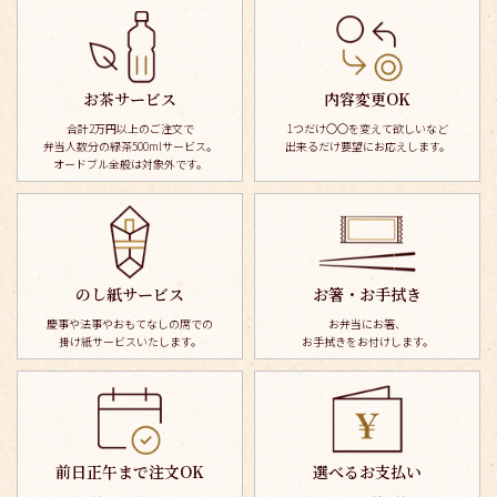
お茶サービス
内容変更OK
合計2万円以上のご注文で
1つだけ〇〇を変えて欲しいなど
弁当人数分の緑茶500mlサービス。
出来るだけ要望にお応えします。
オードブル全般は対象外です。
のし紙サービス
お箸・お手拭き
慶事や法事やおもてなしの席での
お弁当にお箸、
掛け紙サービスいたします。
お手拭きを
お付けします。
前日正午まで注文OK
選べるお支払い