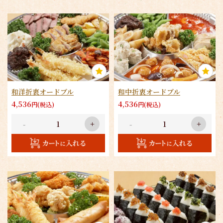
初回注文時の最後に任意パスワードを入力
するだけで会員情報を保存できます。
次回以降はお客様情報が自動反映されるの
で便利で簡単です。
会員ログイン状態でポイントが貯まる・使
えるようになります。
1
和洋折衷オードブル
和中折衷オードブル
4,536
4,536
円(税込)
円(税込)
-
+
-
+
2