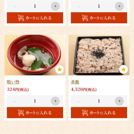
-
+
-
+
吸い物
赤飯
324
4,320
円(税込)
円(税込)
-
+
-
+