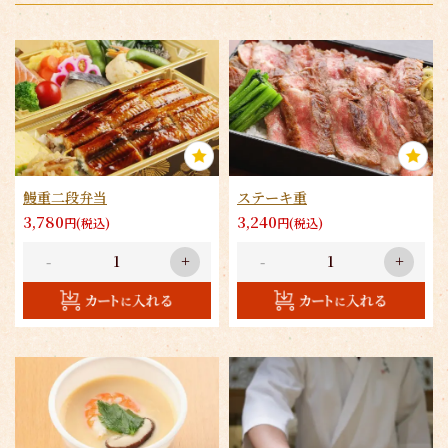
鰻重二段弁当
ステーキ重
3,780
3,240
円(税込)
円(税込)
-
+
-
+