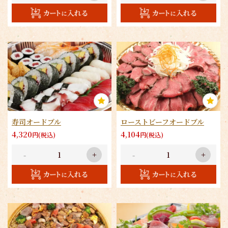
寿司オードブル
ローストビーフオードブル
4,320
4,104
円(税込)
円(税込)
-
+
-
+