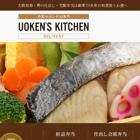
コ
大阪和泉・堺の仕出し・宅配弁当は創業70余年の和食店うお健へ
ン
テ
ン
ツ
へ
ス
キ
ッ
プ