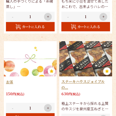
職人の手づくりによる「茶碗
もち米に小豆を混ぜて蒸した
蒸し」
おこわで、古来よりハレの日
もうひと品にいかがですか。
の食事として
-
+
-
+
親しまれている縁起の良いも
のです。
ステーキハウスジョイブル
お茶
の...
150
630
円(税込)
円(税込)
極上ステーキから採れる上質
-
+
の牛スジを泉州産玉ねぎとと
もに