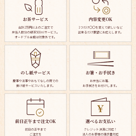
お茶サービス
内容変更OK
合計2万円以上のご注文で
1つだけ〇〇を変えて欲しいなど
弁当人数分の緑茶500mlサービス。
出来るだけ要望にお応えします。
オードブル全般は対象外です。
のし紙サービス
お箸・お手拭き
慶事や法事やおもてなしの席での
お弁当にお箸、
掛け紙サービスいたします。
お手拭きを
お付けします。
前日正午まで注文OK
選べるお支払い
前日の正午まで
クレジット決済に対応！
ご注文を
法人のお客様の請求書対応