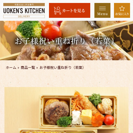
コ
ン
テ
ン
ツ
お子様祝い重ね折り（若葉）
へ
ス
キ
ッ
ホーム
»
商品一覧
»
お子様祝い重ね折り（若葉）
プ