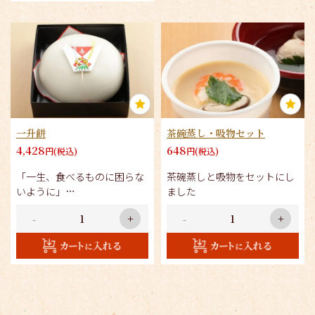
一升餅
茶碗蒸し・吸物セット
4,428
648
円(税込)
円(税込)
「一生、食べるものに困らな
茶碗蒸しと吸物をセットにし
いように」
ました
「一生、健康に育ちますよう
-
+
-
+
に」といった
願いを込めて1歳という節目
をお祝いします。