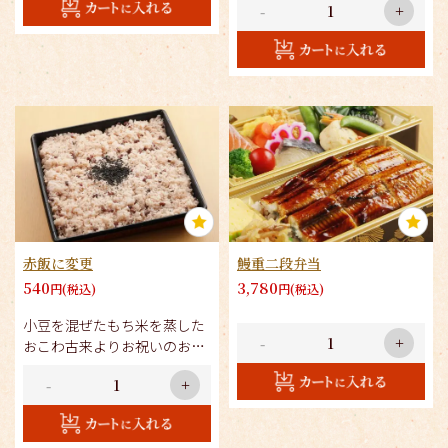
-
+
コトコト煮込んだコク、旨味
のあるレトルトカレーです。
化学調味料一切不使用。安心
安全です。
赤飯に変更
鰻重二段弁当
540
3,780
円(税込)
円(税込)
小豆を混ぜたもち米を蒸した
-
+
おこわ古来よりお祝いのお供
に。
-
+