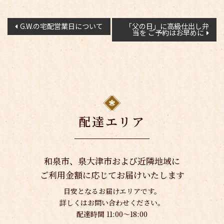
投
G.W.の宅配営業日について
「父の日」に高級仕出し弁
当を ご予約はお早めに
稿
ナ
ビ
ゲ
ー
シ
ョ
配達エリア
ン
和泉市、泉大津市および近隣地域に
ご利用金額に応じてお届けいたします
目安となるお届けエリアです。
詳しくはお問い合わせください。
配達時間 11:00〜18:00