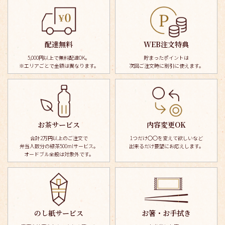
配達無料
WEB注文特典
5,000円以上で無料配達OK。
貯まったポイントは
※エリアごとで金額は異なります。
次回ご注文時に割引に使えます。
お茶サービス
内容変更OK
合計2万円以上のご注文で
1つだけ〇〇を変えて欲しいなど
弁当人数分の緑茶500mlサービス。
出来るだけ要望にお応えします。
オードブル全般は対象外です。
のし紙サービス
お箸・お手拭き