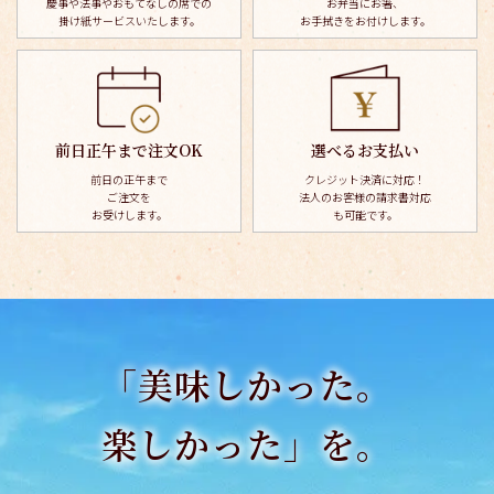
慶事や法事やおもてなしの席での
お弁当にお箸、
掛け紙サービスいたします。
お手拭きを
お付けします。
前日正午まで注文OK
選べるお支払い
前日の正午まで
クレジット決済に対応！
ご注文を
法人のお客様の請求書対応
お受けします。
も可能です。
「美味しかった。
楽しかった」を。