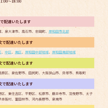
:00〜18:00
注文で配達いたします
域、泉大津市、高石市、忠岡町、
岸和田市北部
注文で配達いたします
区
、
中区
、
南区
、
岸和田中部地域
、
岸和田南部地域
注文で配達いたします
美原区、泉佐野市、田尻町、大阪狭山市、貝塚市、熊取町
注文で配達いたします
野区、東住吉区、平野区、松原市、藤井寺市、羽曳野市、太子
早赤阪村、富田林市、河内長野市、泉南市