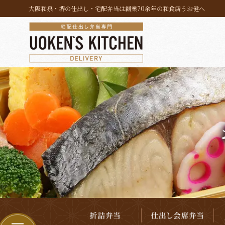
コ
大阪和泉・堺の仕出し・宅配弁当は創業70余年の和食店うお健へ
ン
テ
ン
ツ
へ
ス
キ
ッ
プ