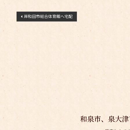
投
岸和田市総合体育館へ宅配
稿
ナ
ビ
ゲ
ー
シ
ョ
ン
和泉市、泉大津